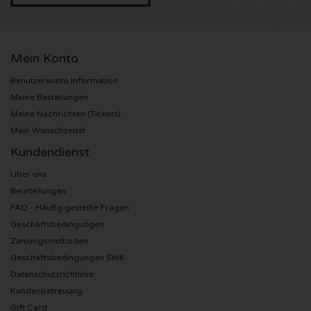
Sting Karten
Mein Konto
Olivia Rodrigo Karten
Benutzerkonto Information
The Cure Karten
Meine Bestellungen
Meine Nachrichten (Tickets)
Mein Wunschzettel
Tame Impala Karten
Kundendienst
Sam Fender Karten
Uber uns
Beurteilungen
Bruce Springsteen Karten
FAQ - Häufig gestellte Fragen
Geschäftsbedingungen
My Chemical Romance Karten
Zahlungsmethoden
Geschäftsbedingungen SWK
Rob de Nijs Karten
Datenschutzrichtlinie
Kundenbetreuung
Danny Vera Karten
Gift Card