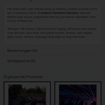
5 Seconds of Summer Karten
Pinkpop karten
Crazyland Karten
Het feest waar veel mensen lang op hebben moeten wachten komt
op 2 november 2024:
Crazyland Hemkade Zaandam
. Met een
thema waar wij als organisatie heel erg op kunnen uitpakken: Dark
Simple Minds Karten
Dance Valley Karten
Hardcore4life Karten
Circus of Pleasure!
VIP kaart: VIP entree, USB stick bij de ingang, VIP decks met uitzicht
Toto Karten
Intents Karten
Shockerz Karten
over de main, vers fruit, chocolade fontein, shotjes, luxe hapjes,
ijsjes, sushi, oesters, massage, luxe zitjes en nog veel meer.....
UB 40 Karten
Valhalla Karten
Swedish House Mafia Karten
Bewertungen (0)
De Amsterdamse Zomer karten
OH MY Karten
Charlotte de Witte Karten
Schlagworte (0)
Normaal Karten
Kralingse Bos Festival
909 Karten
Ergänzende Produkte
Louis Tomlinson Karten
WOO HAH Karten
Verknipt Karten
Tom Jones Karten
Free Your Mind Festival Karten
DLDK Karten
Ed Sheeran Karten
Strafwerk Karten
Above Beyond Karten