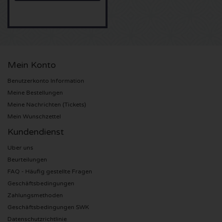
Sting Karten
Olivia Rodrigo Karten
Mein Konto
The Cure Karten
Benutzerkonto Information
Meine Bestellungen
Tame Impala Karten
Meine Nachrichten (Tickets)
Mein Wunschzettel
Sam Fender Karten
Kundendienst
Bruce Springsteen Karten
Uber uns
Beurteilungen
My Chemical Romance Karten
FAQ - Häufig gestellte Fragen
Geschäftsbedingungen
Rob de Nijs Karten
Zahlungsmethoden
Geschäftsbedingungen SWK
Danny Vera Karten
Datenschutzrichtlinie