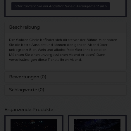
oder fordern Sie ein Angebot für ein Arrangement an >
5 Seconds of Summer Karten
Pinkpop karten
Crazyland Karten
Simple Minds Karten
Dance Valley Karten
Hardcore4life Karten
Beschreibung
Toto Karten
Intents Karten
Shockerz Karten
Der Golden Circle befindet sich direkt vor der Bühne. Hier haben
Sie die beste Aussicht und können den ganzen Abend über
unbegrenzt Bier, Wein und alkoholfreie Getränke bestellen.
UB 40 Karten
Valhalla Karten
Swedish House Mafia Karten
Möchten Sie einen unvergesslichen Abend erleben? Dann
vervollständigen diese Tickets Ihren Abend.
De Amsterdamse Zomer karten
OH MY Karten
Charlotte de Witte Karten
Bewertungen (0)
Normaal Karten
Kralingse Bos Festival
909 Karten
Schlagworte (0)
Louis Tomlinson Karten
WOO HAH Karten
Verknipt Karten
Ergänzende Produkte
Tom Jones Karten
Free Your Mind Festival Karten
DLDK Karten
Ed Sheeran Karten
Strafwerk Karten
Above Beyond Karten