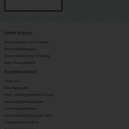
Sting Karten
Olivia Rodrigo Karten
Mein Konto
The Cure Karten
Benutzerkonto Information
Meine Bestellungen
Tame Impala Karten
Meine Nachrichten (Tickets)
Mein Wunschzettel
Sam Fender Karten
Kundendienst
Uber uns
Bruce Springsteen Karten
Beurteilungen
FAQ - Häufig gestellte Fragen
My Chemical Romance Karten
Geschäftsbedingungen
Zahlungsmethoden
Rob de Nijs Karten
Geschäftsbedingungen SWK
Datenschutzrichtlinie
Danny Vera Karten