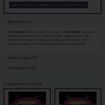
oder fordern Sie ein Angebot für ein Arrangement an >
5 Seconds of Summer Karten
Pinkpop karten
Crazyland Karten
Simple Minds Karten
Dance Valley Karten
Hardcore4life Karten
Beschreibung
Toto Karten
Intents Karten
Shockerz Karten
Guus Meeuwis
komt in december naar het
Sportpaleis
! Tien jaar na
zijn eerste internationale muzikale uitstap, voegt hij daarmee
Antwerpen toe aan het rijtje Londen (Royal Albert Hall, 2015),
UB 40 Karten
Valhalla Karten
Swedish House Mafia Karten
Parijs (L’Olympia, 2016) en New York (Webster Hall, 2022).
De Amsterdamse Zomer karten
OH MY Karten
Charlotte de Witte Karten
Bewertungen (0)
Normaal Karten
Kralingse Bos Festival
909 Karten
Schlagworte (0)
Louis Tomlinson Karten
WOO HAH Karten
Verknipt Karten
Ergänzende Produkte
Tom Jones Karten
Free Your Mind Festival Karten
DLDK Karten
Ed Sheeran Karten
Strafwerk Karten
Above Beyond Karten