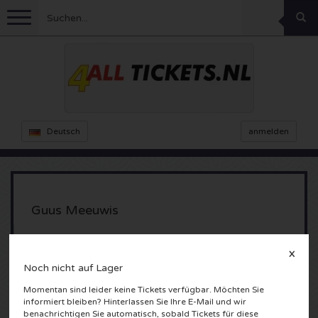
Menu
Fussball
Konzerte
Feyenoord Karten
Deutsch
anmelden
Ajax Karten
Feste
Rammstein Karten
Niederlande Karten
KISS Karten
Sport
Decibel Outdoor Karten
Guus Meeuwis
Niederlande
Marco Borsato Karten
Milkshake Karten
Dance
Formel 1
Sportpaleis
X
Antwerpen, Belgie
England
Noch nicht auf Lager
Kensington Karten
DGTL Karten
Kickboxen
Theater
Armin van Buuren karten
Momentan sind leider keine Tickets verfügbar. Möchten Sie
informiert bleiben? Hinterlassen Sie Ihre E-Mail und wir
Spanien
Snoop Dogg Karten
Awakenings Karten
Rugby
Reverze Karten
Andere
TAFKAL Karten
benachrichtigen Sie automatisch, sobald Tickets für diese