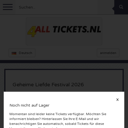
Menu
Fussball
Konzerte
Feyenoord Karten
Deutsch
anmelden
Ajax Karten
Feste
Rammstein Karten
Niederlande Karten
KISS Karten
Sport
Decibel Outdoor Karten
Geheime Liefde Festival 2026
Niederlande
Marco Borsato Karten
Milkshake Karten
Dance
Formel 1
X
Fort Vechten
Noch nicht auf Lager
Utrecht, Nederland
England
Kensington Karten
DGTL Karten
Kickboxen
Theater
Armin van Buuren karten
Momentan sind leider keine Tickets verfügbar. Möchten Sie
informiert bleiben? Hinterlassen Sie Ihre E-Mail und wir
Spanien
Snoop Dogg Karten
Awakenings Karten
Rugby
Reverze Karten
Andere
TAFKAL Karten
benachrichtigen Sie automatisch, sobald Tickets für diese