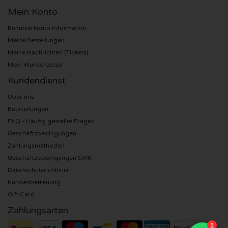
Mein Konto
Sting Karten
Benutzerkonto Information
Meine Bestellungen
Olivia Rodrigo Karten
Meine Nachrichten (Tickets)
Mein Wunschzettel
The Cure Karten
Kundendienst
Tame Impala Karten
Uber uns
Beurteilungen
FAQ - Häufig gestellte Fragen
Sam Fender Karten
Geschäftsbedingungen
Zahlungsmethoden
Bruce Springsteen Karten
Geschäftsbedingungen SWK
Datenschutzrichtlinie
My Chemical Romance Karten
Kundenbetreuung
Gift Card
Rob de Nijs Karten
Zahlungsarten
Danny Vera Karten