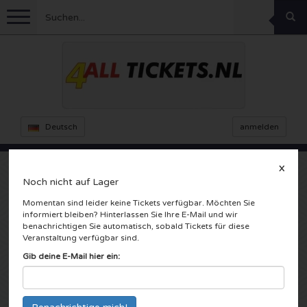
Menu
Fussball
Konzerte
Feyenoord Karten
Deutsch
anmelden
Ajax Karten
Feste
Rammstein Karten
X
Noch nicht auf Lager
Niederlande Karten
KISS Karten
Sport
Decibel Outdoor Karten
Froukje
Momentan sind leider keine Tickets verfügbar. Möchten Sie
informiert bleiben? Hinterlassen Sie Ihre E-Mail und wir
Niederlande
Marco Borsato Karten
Milkshake Karten
Dance
Formel 1
benachrichtigen Sie automatisch, sobald Tickets für diese
Veranstaltung verfügbar sind.
Caprera Openluchttheater
Bloemendaal, Nederland
Gib deine E-Mail hier ein:
England
Kensington Karten
DGTL Karten
Kickboxen
Theater
Armin van Buuren karten
Spanien
Snoop Dogg Karten
Awakenings Karten
Rugby
Reverze Karten
Andere
TAFKAL Karten