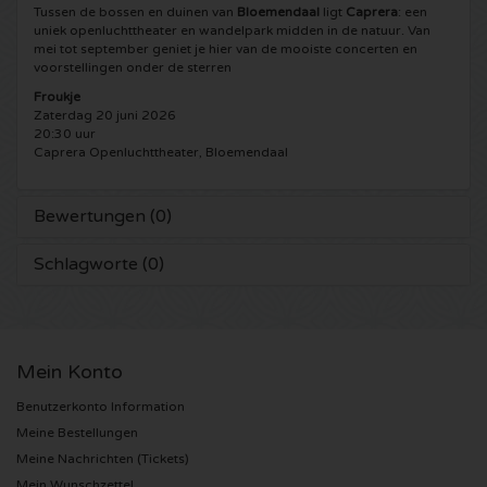
Tussen de bossen en duinen van
Bloemendaal
ligt
Caprera
: een
uniek openluchttheater en wandelpark midden in de natuur. Van
5 Seconds of Summer Karten
Pinkpop karten
Crazyland Karten
mei tot september geniet je hier van de mooiste concerten en
voorstellingen onder de sterren
Simple Minds Karten
Dance Valley Karten
Hardcore4life Karten
Froukje
Zaterdag 20 juni 2026
20:30 uur
Toto Karten
Intents Karten
Shockerz Karten
Caprera Openluchttheater, Bloemendaal
UB 40 Karten
Valhalla Karten
Swedish House Mafia Karten
Bewertungen (0)
De Amsterdamse Zomer karten
OH MY Karten
Charlotte de Witte Karten
Schlagworte (0)
Normaal Karten
Kralingse Bos Festival
909 Karten
Louis Tomlinson Karten
WOO HAH Karten
Verknipt Karten
Mein Konto
Benutzerkonto Information
Tom Jones Karten
Free Your Mind Festival Karten
DLDK Karten
Meine Bestellungen
Meine Nachrichten (Tickets)
Ed Sheeran Karten
Strafwerk Karten
Above Beyond Karten
Mein Wunschzettel