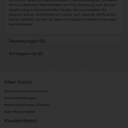
nicht mehr lange für Depeche Mode Tickets anzustehen, Sie haben
keine zusätzlichen Telefonkosten auf Ihrer Rechnung, weil Sie mal
wieder ewig in Warteschleifen hängen. Bei uns bestellen Sie
Anouk Karten
Kingsland Festival Karten
Underworld Karten
bequem online, und können sich sicher sein, dass sie 100% echte
Karten erhalten. Kaufen Sie daher Ihre Depeche Mode Karten jetzt
bei 4Alltickets!
Eagles Karten
Joy x Flow Festival
Peggy Gou Karten
Justin Bieber Karten
Het Amsterdams Verbond Karten
No Art Karten
Bewertungen (0)
Schlagworte (0)
Kings of Leon Karten
Vroeger Was Alles Beter Festival Karten
Lana del Rey Karten
Mein Konto
Iron Maiden Karten
Benutzerkonto Information
Maan Karten
Meine Bestellungen
Meine Nachrichten (Tickets)
Michael Buble Karten
Mein Wunschzettel
Kundendienst
Stromae Karten