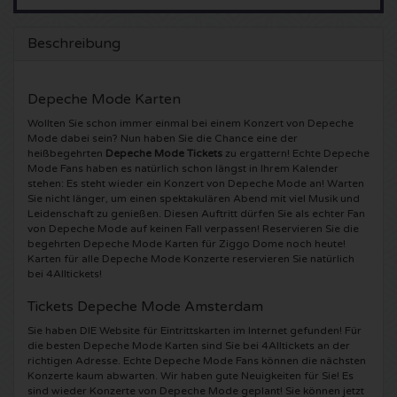
5 Seconds of Summer Karten
Pinkpop karten
Crazyland Karten
Beschreibung
Simple Minds Karten
Dance Valley Karten
Hardcore4life Karten
Depeche Mode Karten
Toto Karten
Intents Karten
Shockerz Karten
Wollten Sie schon immer einmal bei einem Konzert von Depeche
Mode dabei sein? Nun haben Sie die Chance eine der
heißbegehrten
Depeche Mode Tickets
zu ergattern! Echte Depeche
UB 40 Karten
Valhalla Karten
Swedish House Mafia Karten
Mode Fans haben es natürlich schon längst in Ihrem Kalender
stehen: Es steht wieder ein Konzert von Depeche Mode an! Warten
Sie nicht länger, um einen spektakulären Abend mit viel Musik und
De Amsterdamse Zomer karten
OH MY Karten
Charlotte de Witte Karten
Leidenschaft zu genießen. Diesen Auftritt dürfen Sie als echter Fan
von Depeche Mode auf keinen Fall verpassen! Reservieren Sie die
begehrten Depeche Mode Karten für Ziggo Dome noch heute!
Normaal Karten
Kralingse Bos Festival
909 Karten
Karten für alle Depeche Mode Konzerte reservieren Sie natürlich
bei 4Alltickets!
Louis Tomlinson Karten
WOO HAH Karten
Verknipt Karten
Tickets Depeche Mode Amsterdam
Sie haben DIE Website für Eintrittskarten im Internet gefunden! Für
Tom Jones Karten
Free Your Mind Festival Karten
DLDK Karten
die besten Depeche Mode Karten sind Sie bei 4Alltickets an der
richtigen Adresse. Echte Depeche Mode Fans können die nächsten
Konzerte kaum abwarten. Wir haben gute Neuigkeiten für Sie! Es
Ed Sheeran Karten
Strafwerk Karten
Above Beyond Karten
sind wieder Konzerte von Depeche Mode geplant! Sie können jetzt