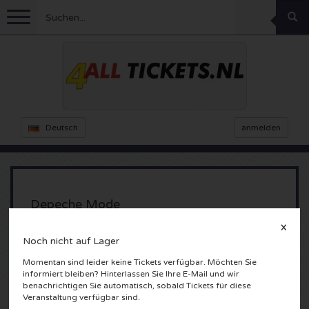
Menu
Fussball
Konzerte
Feyenoord Karten
Deutsch
anmelden
Ajax Karten
Feste
Rammstein Karten
Niederlande Karten
KISS Karten
Sport
Decibel Outdoor Karten
Depeche Mode
Niederlande
Marco Borsato Karten
Milkshake Karten
Dance
Formel 1
X
Noch nicht auf Lager
Amsterdam, Nederland
England
Kensington Karten
DGTL Karten
Kickboxen
Theater
Armin van Buuren karten
Momentan sind leider keine Tickets verfügbar. Möchten Sie
informiert bleiben? Hinterlassen Sie Ihre E-Mail und wir
benachrichtigen Sie automatisch, sobald Tickets für diese
Spanien
Snoop Dogg Karten
Awakenings Karten
Rugby
Reverze Karten
Andere
TAFKAL Karten
Veranstaltung verfügbar sind.