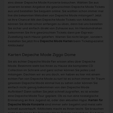
eins dieser Depeche Mode Konzerte besuchen. Wählen Sie aus
unserem breiten Angebot die gewünschten Depeche Mode Tickets
Shawn Mendes Karten
Into The Great Wide Open Karten
Disclosure Karten
aus und bestellen Sie bequem online. Sie wollten schon immer mal
live die bekannten Melodien von Depeche Mode mitsingen? Jetzt
ist Ihre Chance! Mit den Depeche Mode Tickets von 4Alltickets
Oscar and the Wolf tickets
Breda Live Karten
Qapital Karten
können Sie direkt schon anfangen zu üben, denn bei uns bestellen
Sie sicher und einfach direkt von Zuhause aus. Im Handumdrehen
bekommen Sie Ihre gewünschten Tickets dann per Express-
Red Hot Chili Peppers Karten
7th Sunday Festival Karten
Hardwell Karten
Zustellung nach Hause geliefert. Warten Sie nicht länger, sondern
bestellen Sie jetzt Ihre
Depeche Mode Karten
beim Ticketspezialist
4Alltickets!
Bryan Adams Karten
Harmony of Hardcore Karten
X-Qlusive Holland Karten
Karten Depeche Mode Ziggo Dome
Burna Boy Karten
Parkzicht Outdoor Festival Karten
Supremacy Karten
Sie als echter Depeche Mode Fan wissen alles über Depeche
Mode. Bestimmt steht bei Ihnen zu Hause die komplette CD
Collection im Schrank und ganz sicher können Sie jedes Lied
Coldplay Karten
Into the Woods Karten
X-Qlusive Karten
mitsingen. Dachten wir es uns doch, wir haben es hier mit einem
echten Fan von Depeche Mode zu tun! Ist es schon immer Ihr Traum
gewesen Depeche Mode einmal live zu sehen oder können Sie
Patrick Bruel Karten
The Qontinent Karten
Glow in the Dark Karten
einfach nicht genug bekommen von den Depeche Mode
Auftritten? Dann sollten Sie jetzt schnell zugreifen, es ist wieder
eine Depeche Mode Tour geplant. Ob es nun eine nostalgische
Avril Lavigne Karten
Chin Chin Karten
Audio Obscura Karten
Erinnerung an Ihre Jugend ist, oder den aktuellen Hype:
Karten für
Depeche Mode Konzerte
sind immer sehr begehrt und meist sehr
schnell ausverkauft. 4Alltickets macht es Ihnen leicht: Sie brauchen
Genesis Karten
Lekker en Live Karten
A Nightmare in Rotterdam Karten