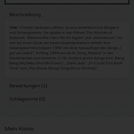
5 Seconds of Summer Karten
Pinkpop karten
Crazyland Karten
Beschreibung
Simple Minds Karten
Dance Valley Karten
Hardcore4life Karten
Cher
, Cherilyn Sarkisian LaPiere, ist eine amerikanische Sängerin
und Schauspielerin. Sie spielte in den Filmen 'The Witches of
Eastwick', 'Mamma Mia: Here We Go Again!' und „Moonstruck“, für
Toto Karten
Intents Karten
Shockerz Karten
den sie einen Oscar als beste Hauptdarstellerin erhielt. Ihre
Gesangskarriere begann 1993 mit einer Neuauflage des Songs „I
got you babe“. Anfang 1999 wurde ihr Song „Believe“ in den
UB 40 Karten
Valhalla Karten
Swedish House Mafia Karten
Niederlanden zum Nummer-1-Hit. Andere große Songs sind „Bang
Bang (My Baby Shot Me Down)“, „Dark Lady“, „If I Could Turn Back
Time“ und „The Shoop Shoop Song (It’s in His Kiss)“.
De Amsterdamse Zomer karten
OH MY Karten
Charlotte de Witte Karten
Normaal Karten
Kralingse Bos Festival
Bewertungen (1)
909 Karten
Schlagworte (0)
Louis Tomlinson Karten
WOO HAH Karten
Verknipt Karten
Tom Jones Karten
Free Your Mind Festival Karten
DLDK Karten
Mein Konto
Ed Sheeran Karten
Strafwerk Karten
Above Beyond Karten