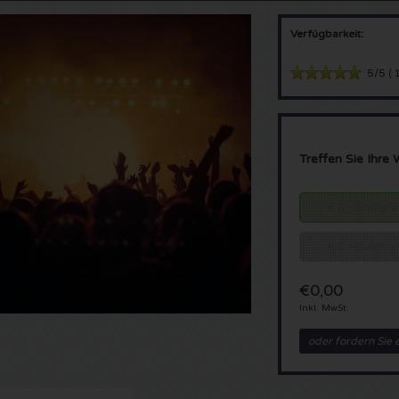
Verfügbarkeit:
5/5
(
1
Treffen Sie Ihre 
€ 0 - Stehpl
€ 0 - Golden 
€0,00
Inkl. MwSt.
oder fordern Sie 