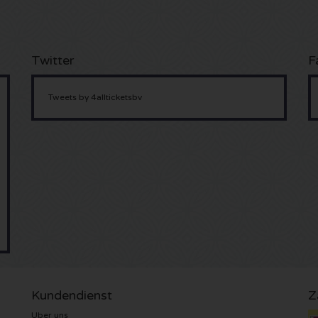
Twitter
F
Tweets by 4allticketsbv
Kundendienst
Z
Uber uns