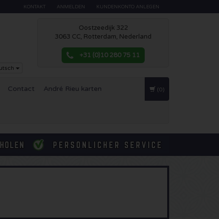
KONTAKT
ANMELDEN
KUNDENKONTO ANLEGEN
Oostzeedijk 322
3063 CC, Rotterdam, Nederland
+31 (0)10 280 75 11
utsch
Contact
André Rieu karten
(0)