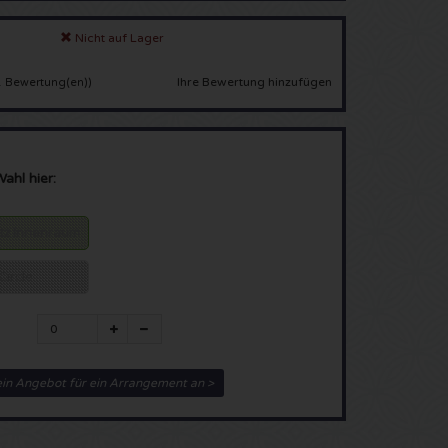
Nicht auf Lager
Ihre Bewertung hinzufügen
 Bewertung(en)
)
Wahl hier:
atz Innenraum
Circle
ein Angebot für ein Arrangement an >