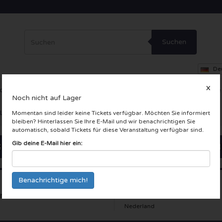
Suchen
De
X
ce
Theater
Andere
VIP-Loge
Firmenfeier
Incentive-Reise
Noch nicht auf Lager
 LIVE Karten
Momentan sind leider keine Tickets verfügbar. Möchten Sie informiert
bleiben? Hinterlassen Sie Ihre E-Mail und wir benachrichtigen Sie
automatisch, sobald Tickets für diese Veranstaltung verfügbar sind.
Gib deine E-Mail hier ein:
n Jovi
Nederland