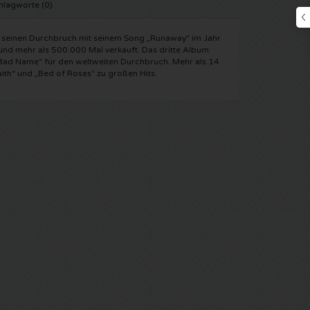
hlagworte (0)
e seinen Durchbruch mit seinem Song „Runaway“ im Jahr
nd mehr als 500.000 Mal verkauft. Das dritte Album
a Bad Name“ für den weltweiten Durchbruch. Mehr als 14
th“ und „Bed of Roses“ zu großen Hits.