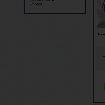
Gift Card
Bay
M