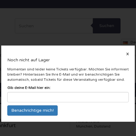
Suchen
De
X
ce
Theater
Andere
VIP-Loge
Firmenfeier
Incentive-Reise
Noch nicht auf Lager
 LIVE Karten
Momentan sind leider keine Tickets verfügbar. Möchten Sie informiert
bleiben? Hinterlassen Sie Ihre E-Mail und wir benachrichtigen Sie
automatisch, sobald Tickets für diese Veranstaltung verfügbar sind.
Gib deine E-Mail hier ein:
yern Munchen - Eintracht
Allianz Arena
ankfurt
Munchen, Duitsland