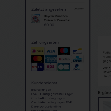
Zuletzt angesehen
Löschen
Bayern Munchen -
Eintracht Frankfurt
€0,00
Zahlungsarten
Fußba
Münch
gegen
Der F
Bayer
Haupt
Kundendienst
Beurteilungen
Ergänz
FAQ - Häufig gestellte Fragen
Geschäftsbedingungen
Geschäftsbedingungen SWK
Datenschutzrichtlinie
Kundenbetreuung