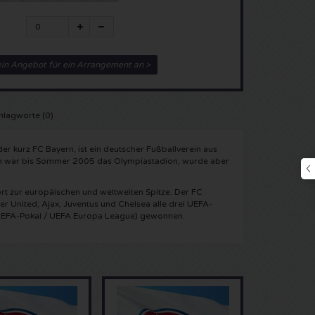
ein Angebot für ein Arrangement an >
hlagworte (0)
er kurz FC Bayern, ist ein deutscher Fußballverein aus
on war bis Sommer 2005 das Olympiastadion, wurde aber
rt zur europäischen und weltweiten Spitze. Der FC
 United, Ajax, Juventus und Chelsea alle drei UEFA-
UEFA-Pokal / UEFA Europa League) gewonnen.