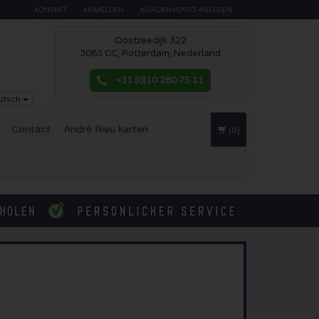
KONTAKT
ANMELDEN
KUNDENKONTO ANLEGEN
Oostzeedijk 322
3063 CC, Rotterdam, Nederland
+31 (0)10 280 75 11
utsch
Contact
André Rieu karten
(0)