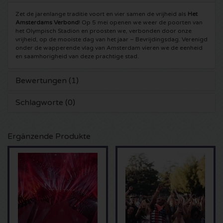
Zet de jarenlange traditie voort en vier samen de vrijheid als
Het
5 Seconds of Summer Karten
Pinkpop karten
Crazyland Karten
Amsterdams Verbond
! Op 5 mei openen we weer de poorten van
het Olympisch Stadion en proosten we, verbonden door onze
vrijheid, op de mooiste dag van het jaar – Bevrijdingsdag. Verenigd
Simple Minds Karten
Dance Valley Karten
Hardcore4life Karten
onder de wapperende vlag van Amsterdam vieren we de eenheid
en saamhorigheid van deze prachtige stad.
Toto Karten
Intents Karten
Shockerz Karten
Bewertungen (1)
UB 40 Karten
Valhalla Karten
Swedish House Mafia Karten
Schlagworte (0)
De Amsterdamse Zomer karten
OH MY Karten
Charlotte de Witte Karten
Ergänzende Produkte
Normaal Karten
Kralingse Bos Festival
909 Karten
Louis Tomlinson Karten
WOO HAH Karten
Verknipt Karten
Tom Jones Karten
Free Your Mind Festival Karten
DLDK Karten
Ed Sheeran Karten
Strafwerk Karten
Above Beyond Karten