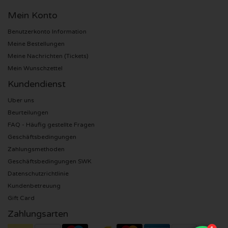
Mein Konto
Sting Karten
Benutzerkonto Information
Meine Bestellungen
Olivia Rodrigo Karten
Meine Nachrichten (Tickets)
Mein Wunschzettel
The Cure Karten
Kundendienst
Tame Impala Karten
Uber uns
Beurteilungen
Sam Fender Karten
FAQ - Häufig gestellte Fragen
Geschäftsbedingungen
Bruce Springsteen Karten
Zahlungsmethoden
Geschäftsbedingungen SWK
My Chemical Romance Karten
Datenschutzrichtlinie
Kundenbetreuung
Rob de Nijs Karten
Gift Card
Zahlungsarten
Danny Vera Karten