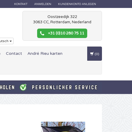
KONTAKT
ANMELDEN
KUNDENKONTO ANLEGEN
Oostzeedijk 322
3063 CC, Rotterdam, Nederland
+31 (0)10 280 75 11
utsch
e
Contact
André Rieu karten
(0)