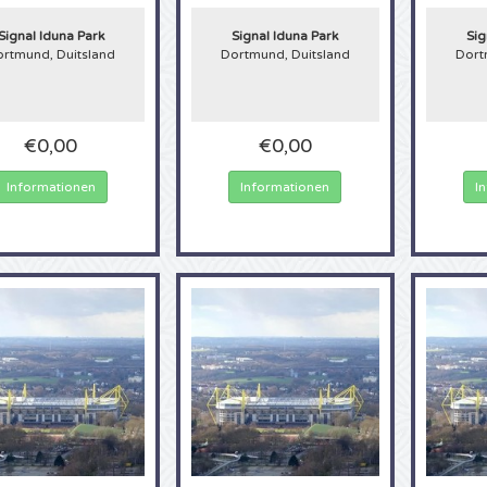
t im Dortmunder Signal-Iduna-Park-Stadion mit einer Kapazität von 81.266 Sitzp
 Park ist das größte Stadion Deutschlands und bricht oft Rekorde bei den Zusc
Signal Iduna Park
Signal Iduna Park
Sig
n 2021/2022 besuchten knapp 1,4 Millionen Fans das Stadion, um die spannen
rtmund, Duitsland
Dortmund, Duitsland
Dort
ni 2021 wird dieses Stadion Westfalenstadion heißen. Wenn Sie dieses grand
n, bestellen Sie jetzt Tickets für die Bundesliga, hier bei 4Alltickets!
€0,00
€0,00
Informationen
Informationen
I