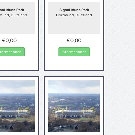
lätzen. Der Signal
hauerzahlen. In der
nal Iduna Park
Signal Iduna Park
den Spiele zu sehen.
mund, Duitsland
Dortmund, Duitsland
iose Stadion besuchen
€0,00
€0,00
nformationen
Informationen