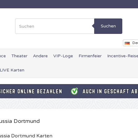
Suchen
De
nce
Theater
Andere
VIP-Loge
Firmenfeier
Incentive-Reis
 LIVE Karten
ussia Dortmund
ussia Dortmund Karten