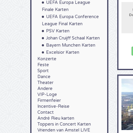
spiel
UEFA Europa League
Iduna
Finale Karten
Saiso
Do
UEFA Europa Conference
Im Ju
möchte
League Final Karten
PSV Karten
Johan Cruijff Schaal Karten
Bayern Munchen Karten
Excelsior Karten
Konzerte
Feste
Sport
Dance
Theater
Andere
VIP-Loge
Firmenfeier
Incentive-Reise
Contact
André Rieu karten
Toppers in Concert Karten
Vrienden van Amstel LIVE