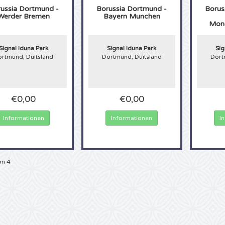
ussia Dortmund -
Borussia Dortmund -
Borus
Werder Bremen
Bayern Munchen
Mon
Signal Iduna Park
Signal Iduna Park
Sig
rtmund, Duitsland
Dortmund, Duitsland
Dort
€0,00
€0,00
Informationen
Informationen
I
on 4