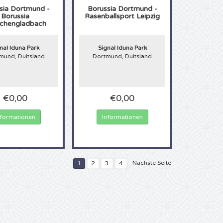
sia Dortmund -
Borussia Dortmund -
Borussia
Rasenballsport Leipzig
chengladbach
nal Iduna Park
Signal Iduna Park
mund, Duitsland
Dortmund, Duitsland
€0,00
€0,00
nformationen
Informationen
Nächste Seite
1
2
3
4