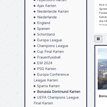
Feyenoord Karten
Ihre 
Ajax Karten
Spiel
Niederlande Karten
Final
Niederlande
haben
die U
England
Ticke
Spanien
Ihre 
das t
Schottland
Europa League
Tick
Champions League
Der F
Cup Final Karten
Fußba
Fans 
Frauenfussball
Borus
EM 2024
seine
PSG Karten
ausve
für B
Europa Conference
Beste
League Karten
Beste
Sparta Karten
Spie
Borussia Dortmund Karten
Boru
Der F
UEFA Champions League
Das T
Final Karten
Borus