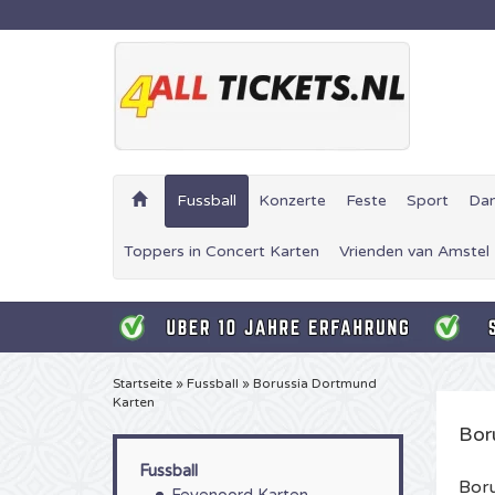
Fussball
Konzerte
Feste
Sport
Da
Toppers in Concert Karten
Vrienden van Amstel
Startseite
»
Fussball
»
Borussia Dortmund
Karten
Bor
Fussball
Bor