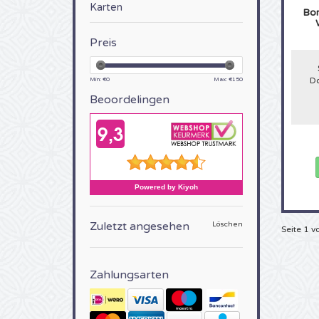
Karten
Bor
Preis
Do
Min: €
0
Max: €
150
Beoordelingen
Zuletzt angesehen
Löschen
Seite 1 v
Zahlungsarten